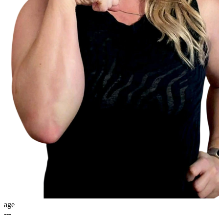
age
---