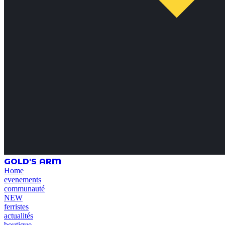
GOLD'S ARM
Home
evenements
communauté
NEW
ferristes
actualités
boutique