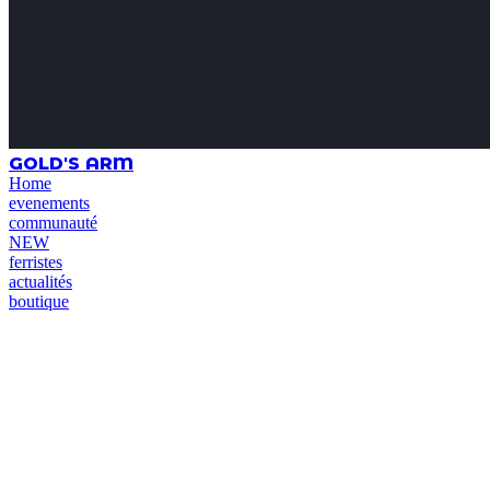
GOLD'S ARM
Home
evenements
communauté
NEW
ferristes
actualités
boutique