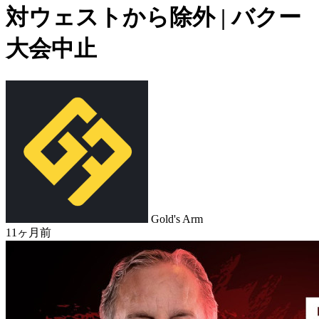
対ウェストから除外 | バクー
大会中止
Gold's Arm
11ヶ月前