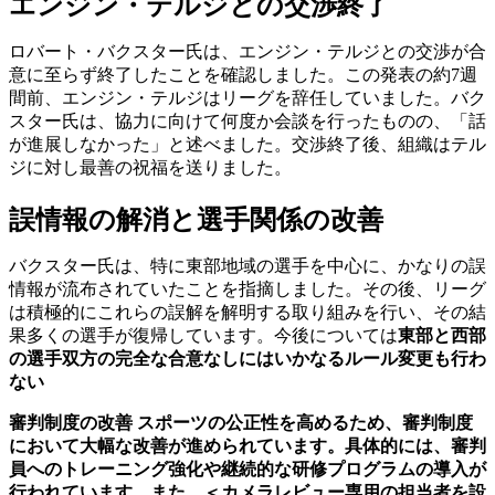
エンジン・テルジとの交渉終了
ロバート・バクスター氏は、エンジン・テルジとの交渉が合
意に至らず終了したことを確認しました。この発表の約7週
間前、エンジン・テルジはリーグを辞任していました。バク
スター氏は、協力に向けて何度か会談を行ったものの、「話
が進展しなかった」と述べました。交渉終了後、組織はテル
ジに対し最善の祝福を送りました。
誤情報の解消と選手関係の改善
バクスター氏は、特に東部地域の選手を中心に、かなりの誤
情報が流布されていたことを指摘しました。その後、リーグ
は積極的にこれらの誤解を解明する取り組みを行い、その結
果多くの選手が復帰しています。今後については
東部と西部
の選手双方の完全な合意なしにはいかなるルール変更も行わ
ない
審判制度の改善
スポーツの公正性を高めるため、審判制度
において大幅な改善が進められています。具体的には、審判
員へのトレーニング強化や継続的な研修プログラムの導入が
行われています。また、＜カメラレビュー専用の担当者を設