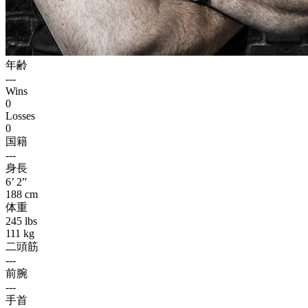
年齢
---
Wins
0
Losses
0
国籍
---
身長
6’ 2”
188 cm
体重
245 lbs
111 kg
二頭筋
---
前腕
---
手首