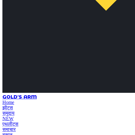
GOLD'S ARM
Home
इवेंट्स
समुदाय
NEW
एथलीट्स
समाचार
दुकान