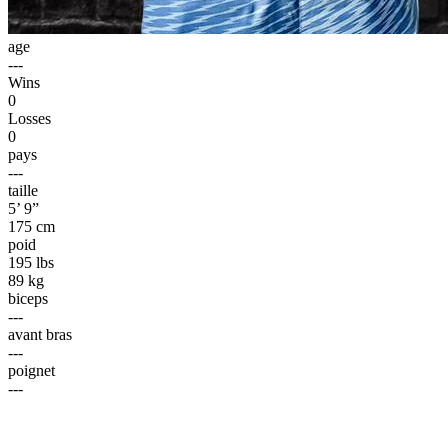
age
---
Wins
0
Losses
0
pays
---
taille
5’ 9”
175 cm
poid
195 lbs
89 kg
biceps
---
avant bras
---
poignet
---