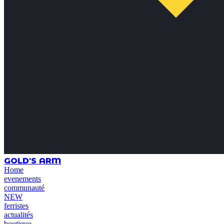
GOLD'S ARM
Home
evenements
communauté
NEW
ferristes
actualités
boutique